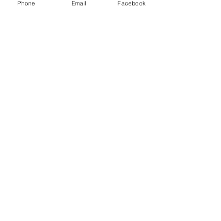
Phone
Email
Facebook
Gobernador
Ver todo
Entradas recientes