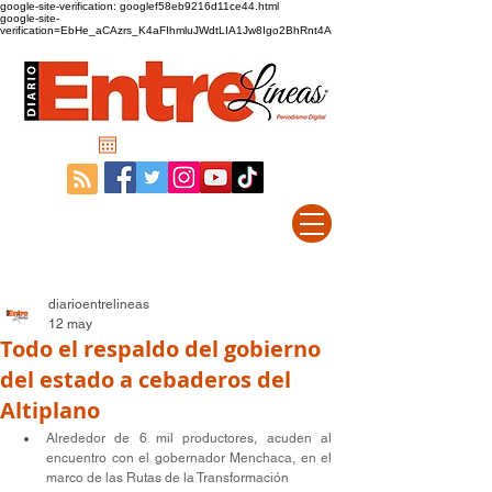
google-site-verification: googlef58eb9216d11ce44.html
google-site-
verification=EbHe_aCAzrs_K4aFIhmluJWdtLIA1Jw8Igo2BhRnt4A
diarioentrelineas
12 may
Todo el respaldo del gobierno
del estado a cebaderos del
Altiplano
Alrededor de 6 mil productores, acuden al 
encuentro con el gobernador Menchaca, en el 
marco de las Rutas de la Transformación