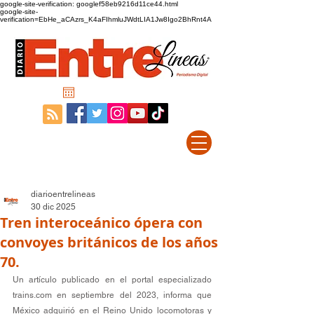
google-site-verification: googlef58eb9216d11ce44.html
google-site-
verification=EbHe_aCAzrs_K4aFIhmluJWdtLIA1Jw8Igo2BhRnt4A
diarioentrelineas
30 dic 2025
Tren interoceánico ópera con
convoyes británicos de los años
70.
Un artículo publicado en el portal especializado 
trains.com
 en septiembre del 2023, informa que 
México adquirió en el Reino Unido locomotoras y 