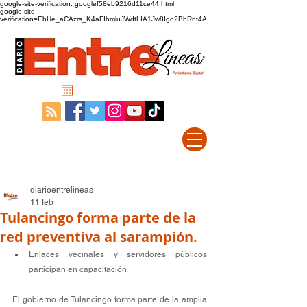
google-site-verification: googlef58eb9216d11ce44.html
google-site-
verification=EbHe_aCAzrs_K4aFIhmluJWdtLIA1Jw8Igo2BhRnt4A
diarioentrelineas
11 feb
Tulancingo forma parte de la
red preventiva al sarampión.
Enlaces vecinales y servidores públicos 
participan en capacitación
El gobierno de Tulancingo forma parte de la amplia 