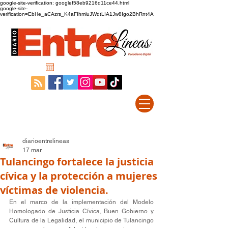
google-site-verification: googlef58eb9216d11ce44.html
google-site-
verification=EbHe_aCAzrs_K4aFIhmluJWdtLIA1Jw8Igo2BhRnt4A
diarioentrelineas
17 mar
Tulancingo fortalece la justicia
cívica y la protección a mujeres
víctimas de violencia.
En el marco de la implementación del Modelo 
Homologado de Justicia Cívica, Buen Gobierno y 
Cultura de la Legalidad, el municipio de Tulancingo 