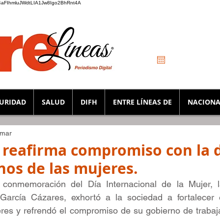
_K4aFIhmluJWdtLIA1Jw8Igo2BhRnt4A
URIDAD
SALUD
DIFH
ENTRE LÍNEAS DE
NACIONA
 mar
 reafirma compromiso con la 
hos de las mujeres.
conmemoración del Día Internacional de la Mujer, l
García Cázares, exhortó a la sociedad a fortalecer e
res y refrendó el compromiso de su gobierno de trabaja