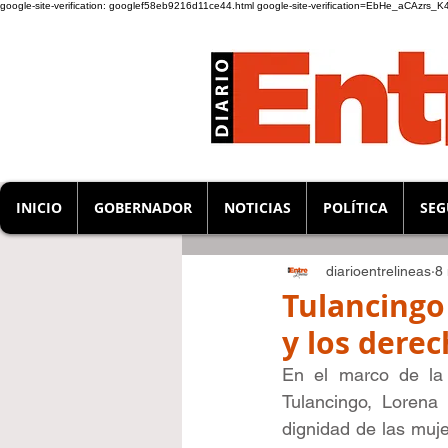
google-site-verification: googlef58eb9216d11ce44.html
google-site-verification=EbHe_aCAzrs
INICIO
GOBERNADOR
NOTICIAS
POLÍTICA
SEG
diarioentrelineas
8
Tulancingo
y los derec
En el marco de la 
Tulancingo, Lorena 
dignidad de las muje