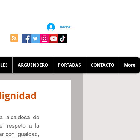
Iniciar sesión
LES
ARGÜENDERO
PORTADAS
CONTACTO
More
dignidad
a alcaldesa de 
l respeto a la 
r con igualdad, 