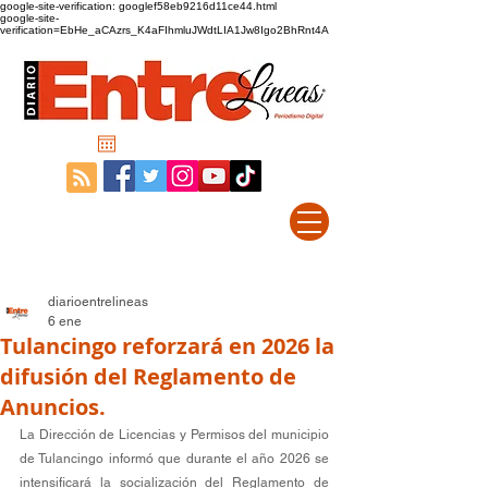
google-site-verification: googlef58eb9216d11ce44.html
google-site-
verification=EbHe_aCAzrs_K4aFIhmluJWdtLIA1Jw8Igo2BhRnt4A
diarioentrelineas
6 ene
Tulancingo reforzará en 2026 la
difusión del Reglamento de
Anuncios.
La Dirección de Licencias y Permisos del municipio 
de Tulancingo informó que durante el año 2026 se 
intensificará la socialización del Reglamento de 