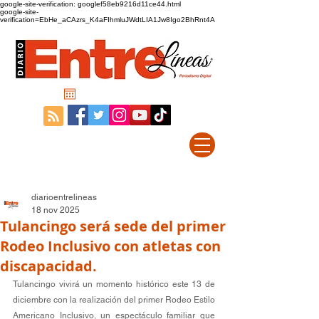
google-site-verification: googlef58eb9216d11ce44.html
google-site-
verification=EbHe_aCAzrs_K4aFIhmluJWdtLIA1Jw8Igo2BhRnt4A
diarioentrelineas
18 nov 2025
Tulancingo será sede del primer
Rodeo Inclusivo con atletas con
discapacidad.
Tulancingo vivirá un momento histórico este 13 de 
diciembre con la realización del primer Rodeo Estilo 
Americano Inclusivo, un espectáculo familiar que 