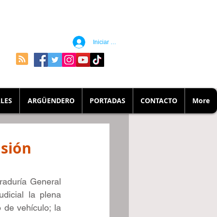
Iniciar sesión
LES
ARGÜENDERO
PORTADAS
CONTACTO
More
isión
aduría General 
icial la plena 
de vehículo; la 