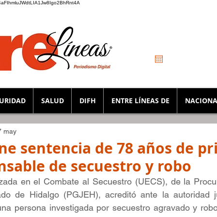
_K4aFIhmluJWdtLIA1Jw8Igo2BhRnt4A
URIDAD
SALUD
DIFH
ENTRE LÍNEAS DE
NACIONA
7 may
ne sentencia de 78 años de pr
nsable de secuestro y robo
zada en el Combate al Secuestro (UECS), de la Procur
ado de Hidalgo (PGJEH), acreditó ante la autoridad jud
una persona investigada por secuestro agravado y robo 