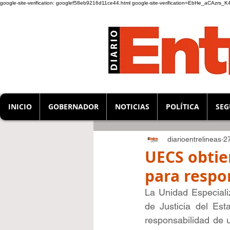
google-site-verification: googlef58eb9216d11ce44.html
google-site-verification=EbHe_aCAzrs
INICIO
GOBERNADOR
NOTICIAS
POLÍTICA
SEG
diarioentrelineas
2
UECS obtie
para respo
La Unidad Especiali
de Justicia del Est
responsabilidad de 