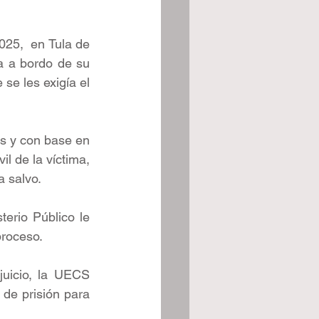
025,  en Tula de 
a a bordo de su 
se les exigía el 
s y con base en 
l de la víctima, 
a salvo.
erio Público le 
proceso. 
uicio, la UECS 
de prisión para 