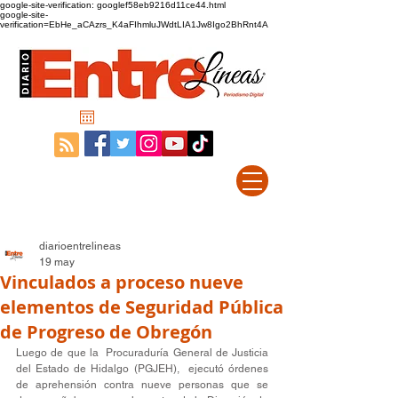
google-site-verification: googlef58eb9216d11ce44.html
google-site-
verification=EbHe_aCAzrs_K4aFIhmluJWdtLIA1Jw8Igo2BhRnt4A
diarioentrelineas
19 may
Vinculados a proceso nueve
elementos de Seguridad Pública
de Progreso de Obregón
Luego de que la  Procuraduría General de Justicia 
del Estado de Hidalgo (PGJEH),  ejecutó órdenes 
de aprehensión contra nueve personas que se 