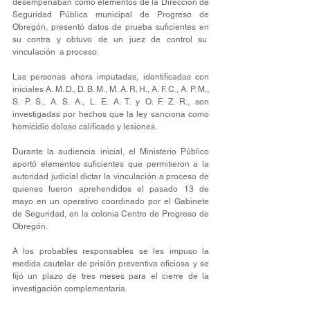
desempeñaban como elementos de la Dirección de 
Seguridad Pública municipal de Progreso de 
Obregón, presentó datos de prueba suficientes en 
su contra y obtuvo de un juez de control su  
vinculación  a proceso.
Las personas ahora imputadas, identificadas con 
iniciales A. M. D., D. B. M., M. A. R. H., A. F. C., A. P. M., 
S. P. S., A. S. A., L. E. A. T. y O. F. Z. R., son 
investigadas por hechos que la ley sanciona como 
homicidio doloso calificado y lesiones. 
Durante la audiencia inicial, el Ministerio Público 
aportó elementos suficientes que permitieron a la 
autoridad judicial dictar la vinculación a proceso de 
quienes fueron aprehendidos el pasado 13 de 
mayo en un operativo coordinado por el Gabinete 
de Seguridad, en la colonia Centro de Progreso de 
Obregón.
A los probables responsables se les impuso la 
medida cautelar de prisión preventiva oficiosa y se 
fijó un plazo de tres meses para el cierre de la 
investigación complementaria. 