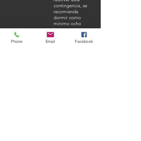
contingencia, se
recomienda
dormir como
mínimo ocho
horas.
De otro modo el
Phone
Email
Facebook
cuerpo no tiene el
tiempo suficiente
para descansar y
recuperarse de la
actividad del día,
lo que conlleva a
sufrir síntomas que
posteriormente
afectarán la salud
y por ende la
calidad de vida de
las personas.
Fuente: