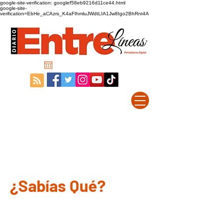
google-site-verification: googlef58eb9216d11ce44.html
google-site-
verification=EbHe_aCAzrs_K4aFIhmluJWdtLIA1Jw8Igo2BhRnt4A
¿Sabías Qué?