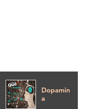
Este es un espacio donde puedes
aprender acerca de cosas y temas de
los cuales no siempre nos llaman la
atención, pero que pueden resultar
interesantes, si tienes el interés
suficiente para conocerlos
Dopamin
a