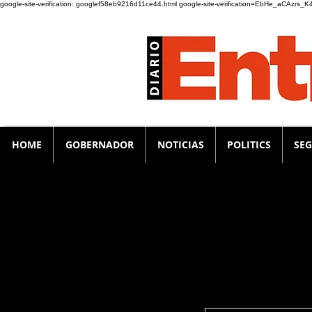
google-site-verification: googlef58eb9216d11ce44.html
google-site-verification=EbHe_aCAzrs
HOME
GOBERNADOR
NOTICIAS
POLITICS
SE