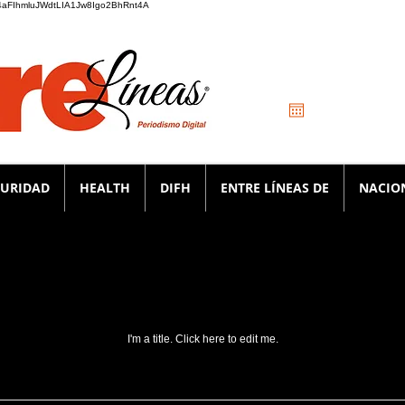
_K4aFIhmluJWdtLIA1Jw8Igo2BhRnt4A
GURIDAD
HEALTH
DIFH
ENTRE LÍNEAS DE
NACIO
My Items
I'm a title. ​Click here to edit me.