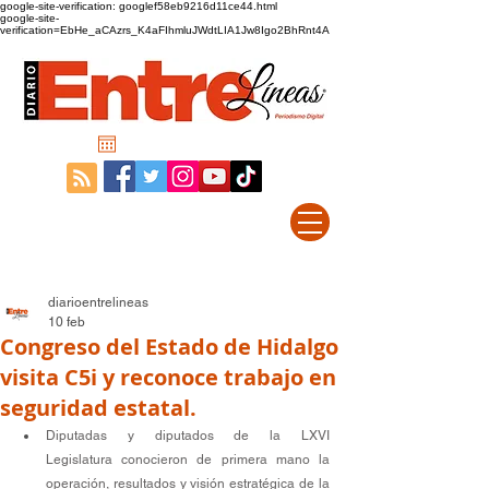
google-site-verification: googlef58eb9216d11ce44.html
google-site-
verification=EbHe_aCAzrs_K4aFIhmluJWdtLIA1Jw8Igo2BhRnt4A
diarioentrelineas
10 feb
Congreso del Estado de Hidalgo
visita C5i y reconoce trabajo en
seguridad estatal.
Diputadas y diputados de la LXVI 
Legislatura conocieron de primera mano la 
operación, resultados y visión estratégica de la 