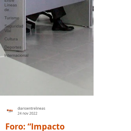
Entre
Líneas
de...
Turismo
Seguridad
Vial
Cultura
Deportes
Internacional
diarioentrelineas
24 nov 2022