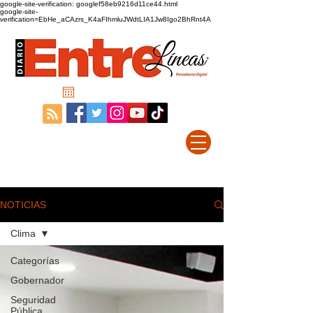
google-site-verification: googlef58eb9216d11ce44.html
google-site-
verification=EbHe_aCAzrs_K4aFIhmluJWdtLIA1Jw8Igo2BhRnt4A
NOTICIAS
Clima
Categorías
Gobernador
Seguridad
Pública