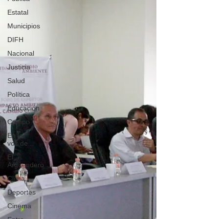
Estatal
Municipios
DIFH
Nacional
Justicia
Salud
Política
Educación
Campo
En la
voz de...
El
Argüendero
Clima
Deportes
Cinema