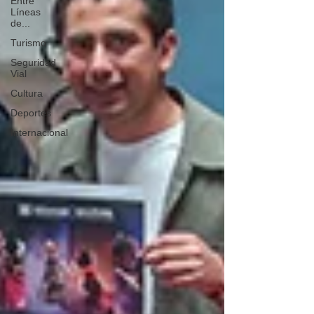
Entre
Líneas
de...
Turismo
Seguridad
Vial
Cultura
Deportes
Internacional