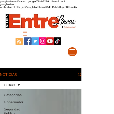
google-site-verification: googlef58eb9216d11ce44.html
google-site-
verification=EbHe_aCAzrs_K4aFIhmluJWdtLIA1Jw8Igo2BhRnt4A
NOTICIAS
Cultura
Categorías
Gobernador
Seguridad
Pública