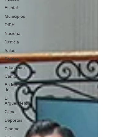
Estatal
Municipios
DIFH
Nacional
Justicia
Salud
Política
Educación
Campo
En la voz
de...
El
Argüendero
Clima
Deportes
Cinema