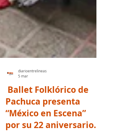
diarioentrelineas
5 mar
Ballet Folklórico de
Pachuca presenta
“México en Escena”
por su 22 aniversario.