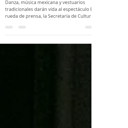
Danza, música mexicana y vestuarios
tradicionales darán vida al espectáculo En
rueda de prensa, la Secretaría de Cultura
del Estado de Hidalgo presentó “México
en Escena”, del Ballet Folklórico de
Pachuca, una propuesta escénica que
celebra la diversidad y riqueza cultural a
través de la danza tradicional. El evento se
llevará a cabo el viernes 13 de marzo a las
19:00 horas en el Auditorio Gota de Plata,
como parte de la celebración del 22
aniversario de la agrupación, que de