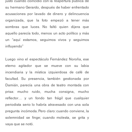
justo cuando coincidió con la reapertura pública de 
su hermano Gerardo, después de haber enfrentado 
acusaciones por lavado de dinero y delincuencia 
organizada, que la foto empezó a tener más 
sombras que luces. No faltó quien dijera que 
aquello parecía todo, menos un acto político y más 
un “aquí estamos, seguimos vivos y seguimos 
influyendo”
Luego vino el espectáculo Fernández Noroña, ese 
eterno agitador que se mueve con su labia 
incendiaria y la mística izquierdosa de café de 
facultad. Su presencia, también gestionada por 
Damián, parecía una obra de teatro montada con 
prisa: mucho ruido, mucha consigna, mucho 
reflector… y un fondo tan frágil que cualquier 
periodista serio lo habría atravesado con una sola 
pregunta incómoda. Pero claro: cuando conviene, la 
solemnidad se finge; cuando molesta, se grita y 
vaya que se notó.