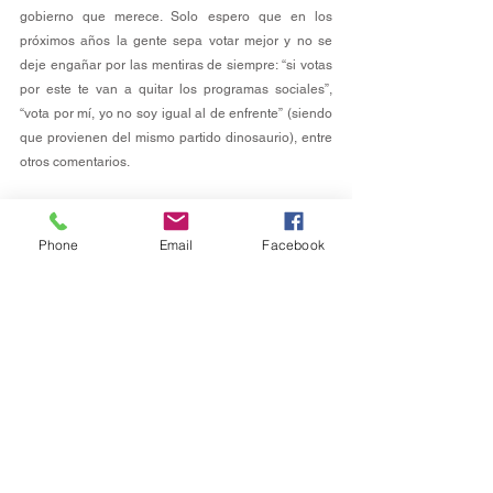
gobierno que merece. Solo espero que en los 
próximos años la gente sepa votar mejor y no se 
deje engañar por las mentiras de siempre: “si votas 
por este te van a quitar los programas sociales”, 
“vota por mí, yo no soy igual al de enfrente” (siendo 
que provienen del mismo partido dinosaurio), entre 
otros comentarios.
Con todo respeto, Miguel Ángel Tello, ¡ya ponte a 
trabajar!, deja de escribir tanta tontería en redes 
Phone
Email
Facebook
sociales, deja de buscar pleito en donde no lo hay, 
deja de ser tú por el resto del actual gobierno y 
desquita tu sueldo.