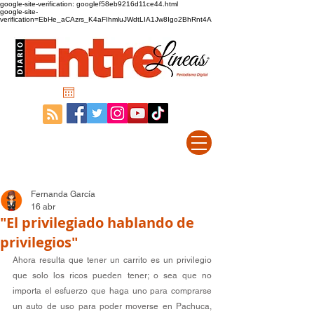
google-site-verification: googlef58eb9216d11ce44.html
google-site-
verification=EbHe_aCAzrs_K4aFIhmluJWdtLIA1Jw8Igo2BhRnt4A
Fernanda García
16 abr
"El privilegiado hablando de
privilegios"
Ahora resulta que tener un carrito es un privilegio 
que solo los ricos pueden tener; o sea que no 
importa el esfuerzo que haga uno para comprarse 
un auto de uso para poder moverse en Pachuca, 