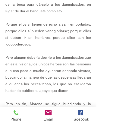
de la boca para dárselo a los damnificados, en 
lugar de dar el banquete completo.
Porque ellos sí tienen derecho a salir en portadas; 
porque ellos sí pueden vanagloriarse; porque ellos 
si deben ir en hombros, porque ellos son los 
todopoderosos.
Pero alguien debería decirle a los damnificados que 
en esta historia, los únicos héroes son las personas 
que con poco o mucho ayudaron donando víveres, 
buscando la manera de que las despensas llegaran 
a quienes las necesitaban, los que no estuvieron 
haciendo público su apoyo que dieron.
Pero en fin, Morena se sigue hundiendo y la 
oposición por fin está jugando en su papel de 
oposición. Ya veremos cuánto más siguen usando la 
Phone
Email
Facebook
tragedia como bandera, tal vez acabará ahora que 
comiencen las comparecencias.