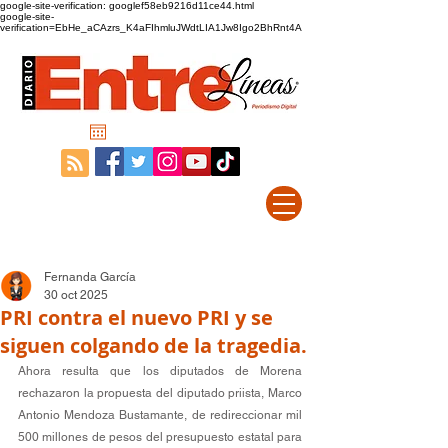
google-site-verification: googlef58eb9216d11ce44.html
google-site-
verification=EbHe_aCAzrs_K4aFIhmluJWdtLIA1Jw8Igo2BhRnt4A
Fernanda García
30 oct 2025
PRI contra el nuevo PRI y se
siguen colgando de la tragedia.
Ahora resulta que los diputados de Morena 
rechazaron la propuesta del diputado priista, Marco 
Antonio Mendoza Bustamante, de redireccionar mil 
500 millones de pesos del presupuesto estatal para 