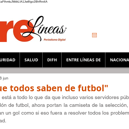
_K4aFIhmluJWdtLIA1Jw8Igo2BhRnt4A
URIDAD
SALUD
DIFH
ENTRE LÍNEAS DE
NACIONA
8 jun
ue todos saben de futbol"
 está a todo lo que da que incluso varios servidores púb
lón de futbol, ahora portan la camiseta de la selección,
jan un gol como si eso fuera a resolver todos los problem
ad.