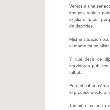
Vemos a una senador
imagen, festeja gol
existía el futbol, p
de deportes.
Misma situación ocur
al mame mundialista 
Y qué decir de dipu
servidores público
futbol.
Pero sí saben cómo p
el proceso electoral
También es una man