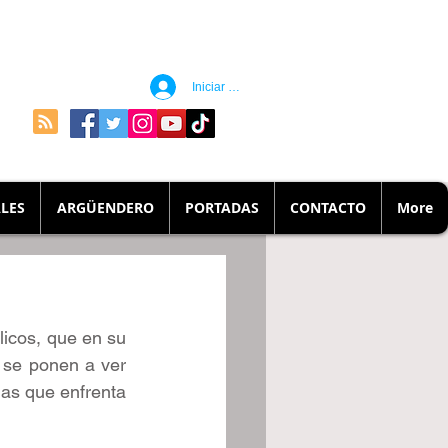
Iniciar sesión
LES
ARGÜENDERO
PORTADAS
CONTACTO
More
licos, que en su 
 se ponen a ver 
as que enfrenta 