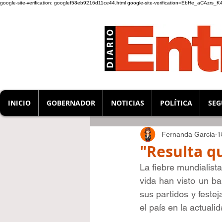
google-site-verification: googlef58eb9216d11ce44.html
google-site-verification=EbHe_aCAzrs
INICIO
GOBERNADOR
NOTICIAS
POLÍTICA
SEG
Fernanda García
1
"Resulta q
La fiebre mundialista
vida han visto un ba
sus partidos y feste
el país en la actualid