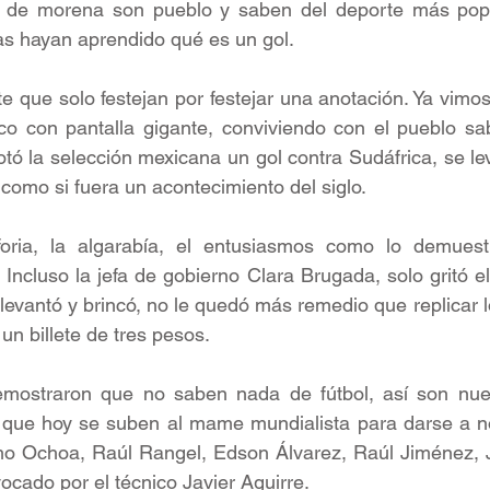
 de morena son pueblo y saben del deporte más popu
s hayan aprendido qué es un gol.
 que solo festejan por festejar una anotación. Ya vimos 
co con pantalla gigante, conviviendo con el pueblo sab
tó la selección mexicana un gol contra Sudáfrica, se leva
como si fuera un acontecimiento del siglo.
foria, la algarabía, el entusiasmos como lo demuest
. Incluso la jefa de gobierno Clara Brugada, solo gritó el 
 levantó y brincó, no le quedó más remedio que replicar l
un billete de tres pesos.
mostraron que no saben nada de fútbol, así son nues
, que hoy se suben al mame mundialista para darse a no
 Ochoa, Raúl Rangel, Edson Álvarez, Raúl Jiménez, J
ocado por el técnico Javier Aguirre.