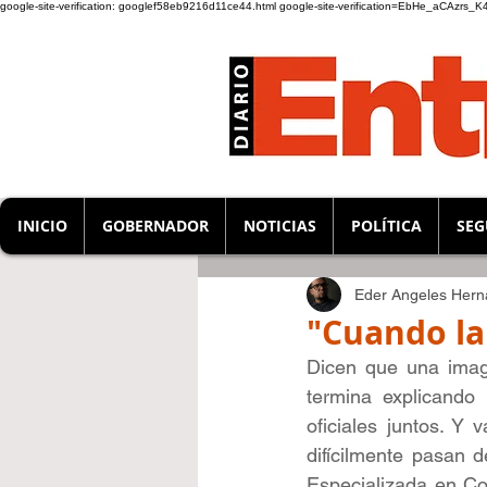
google-site-verification: googlef58eb9216d11ce44.html
google-site-verification=EbHe_aCAzrs
INICIO
GOBERNADOR
NOTICIAS
POLÍTICA
SEG
Eder Angeles Her
"Cuando la
Dicen que una image
termina explicando 
oficiales juntos. Y
difícilmente pasan d
Especializada en Co