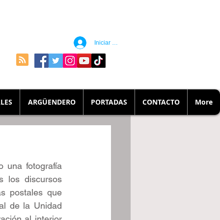
Iniciar sesión
LES
ARGÜENDERO
PORTADAS
CONTACTO
More
una fotografía 
 los discursos 
s postales que 
al de la Unidad 
ión al interior 