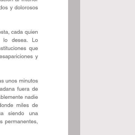
dos y dolorosos 
sta, cada quien 
 lo desea. Lo 
tituciones que 
sapariciones y 
as unos minutos 
dadana fuera de 
ablemente nadie 
donde miles de 
úa siendo una 
os permanentes, 