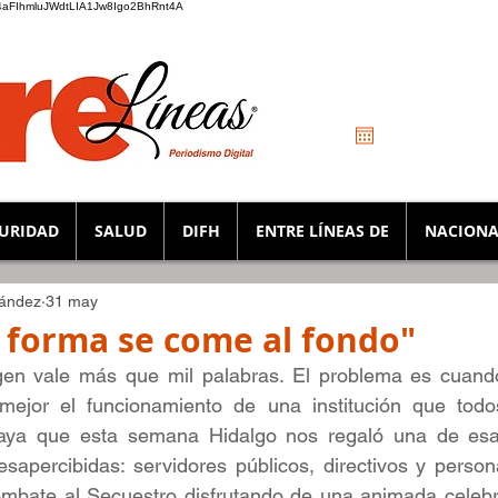
_K4aFIhmluJWdtLIA1Jw8Igo2BhRnt4A
URIDAD
SALUD
DIFH
ENTRE LÍNEAS DE
NACIONA
nández
31 may
 forma se come al fondo"
n vale más que mil palabras. El problema es cuando 
mejor el funcionamiento de una institución que todos
 vaya que esta semana Hidalgo nos regaló una de esa
esapercibidas: servidores públicos, directivos y person
mbate al Secuestro disfrutando de una animada celebrac