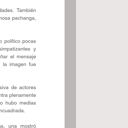
ades. También 
amosa pachanga, 
político pocas 
simpatizantes y 
ñar el mensaje 
 la imagen fue 
siva de actores 
entra plenamente 
No hubo medias 
 encuadrada.
s, una mostró 