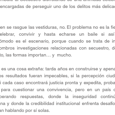
 encargadas de perseguir uno de los delitos más delica
en se rasgue las vestiduras, no. El problema no es la fie
elebrar, convivir y hasta echarse un baile si así
modo es el escenario, porque cuando se trata de ins
mbros investigaciones relacionadas con secuestro, de
cto, las formas importan… y  mucho.
 es una cosa extraña: tarda años en construirse y apen
los resultados fueran impecables, si la percepción ciu
si cada caso encontrará justicia pronta y expedita, prob
 para cuestionar una convivencia, pero en un país 
sperando respuestas, donde la inseguridad contin
na y donde la credibilidad institucional enfrenta desafí
n hablando por sí solas.