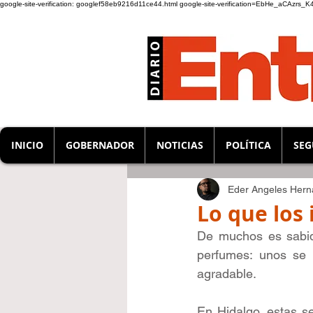
google-site-verification: googlef58eb9216d11ce44.html
google-site-verification=EbHe_aCAzrs
INICIO
GOBERNADOR
NOTICIAS
POLÍTICA
SEG
Eder Angeles Her
Lo que los
De muchos es sabido
perfumes: unos se 
agradable. 
En Hidalgo, estas se