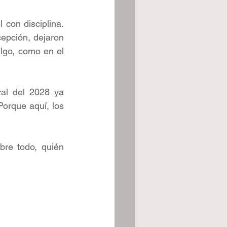
con disciplina. 
epción, dejaron 
go, como en el 
al del 2028 ya 
orque aquí, los 
re todo, quién 