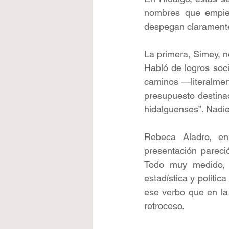
nombres que empiez
despegan claramente
La primera, Simey, n
Habló de logros soci
caminos —literalmen
presupuesto destinad
hidalguenses”. Nadi
Rebeca Aladro, en
presentación pareci
Todo muy medido, 
estadística y polític
ese verbo que en la 
retroceso.