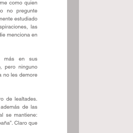
orme como quien 
o no pregunte 
ente estudiado 
iraciones, las 
die menciona en 
an más en sus 
, pero ninguno 
a no les demore 
o de lealtades. 
 además de las 
l se mantiene: 
aña”. Claro que 