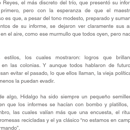
o Reyes, el más discreto del trío, que presentó su inf
 primero, pero con la esperanza de que el maestr
so es que, a pesar del tono modesto, preparado y sumam
tos de su informe, se dejaron ver claramente sus asp
 en el aire, como ese murmullo que todos oyen, pero na
s estilos, los cuales mostraron: logros que brill
 en las colonias. Y aunque todos hablaron de futuro
n evitar el pasado, lo que ellos llaman, la vieja polític
menos la puedan evadir.
e de algo, Hidalgo ha sido siempre un pequeño semiller
n que los informes se hacían con bombo y platillos,
ro, las cuales valían más que una encuesta, el ritua
romesas recicladas y el ya clásico “no estamos en camp
ormando”.