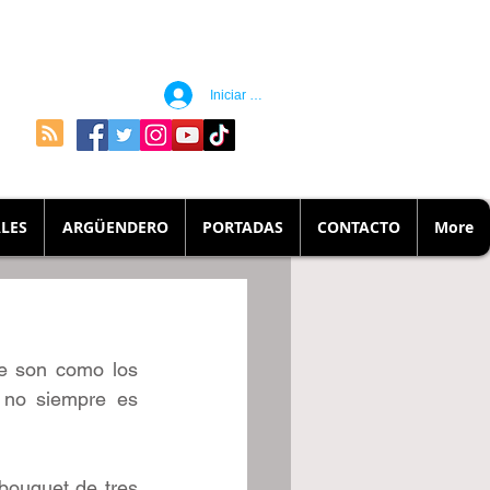
Iniciar sesión
LES
ARGÜENDERO
PORTADAS
CONTACTO
More
e son como los 
no siempre es 
bouquet de tres 