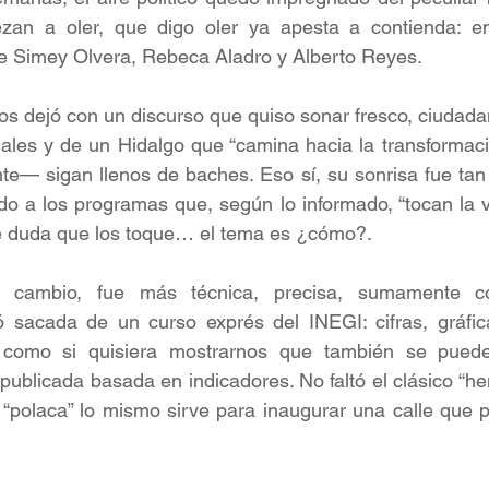
an a oler, que digo oler ya apesta a contienda: en
 Simey Olvera, Rebeca Aladro y Alberto Reyes.
os dejó con un discurso que quiso sonar fresco, ciudadano
ales y de un Hidalgo que “camina hacia la transformaci
te— sigan llenos de baches. Eso sí, su sonrisa fue tan
o a los programas que, según lo informado, “tocan la v
e duda que los toque… el tema es ¿cómo?.
 cambio, fue más técnica, precisa, sumamente co
ó sacada de un curso exprés del INEGI: cifras, gráfica
como si quisiera mostrarnos que también se puede
a publicada basada en indicadores. No faltó el clásico “
“polaca” lo mismo sirve para inaugurar una calle que par