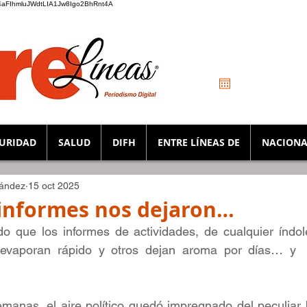
_K4aFIhmluJWdtLIA1Jw8Igo2BhRnt4A
URIDAD
SALUD
DIFH
ENTRE LÍNEAS DE
NACIONA
nández
15 oct 2025
 informes nos dejaron…
 que los informes de actividades, de cualquier índol
evaporan rápido y otros dejan aroma por días… y  
manas, el aire político quedó impregnado del peculiar 