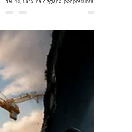
Simey Olvera, al denunciar a la senadora
del PRI, Carolina Viggiano, por presunta
violencia política en razón de género
contra las mujeres. Ahora resulta que
pedir explicaciones sobre el huachicol
fiscal que López Obrador orquestó desde
la presidencia de la república, es violencia;
pedir que se ponga a trabajar y legislar, es
violencia; pedir que ya no se cuelgue de la
fama de Obrador y de la presidenta de la
república Claudia Sheinbau