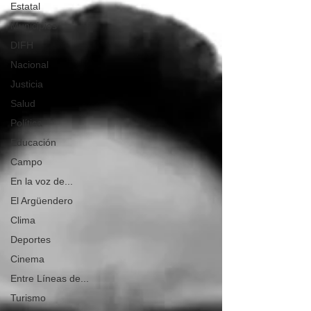
Estatal
Municipios
DIFH
Nacional
Justicia
Salud
Política
Educación
Campo
En la voz de...
El Argüendero
Clima
Deportes
Cinema
Entre Líneas de...
Turismo