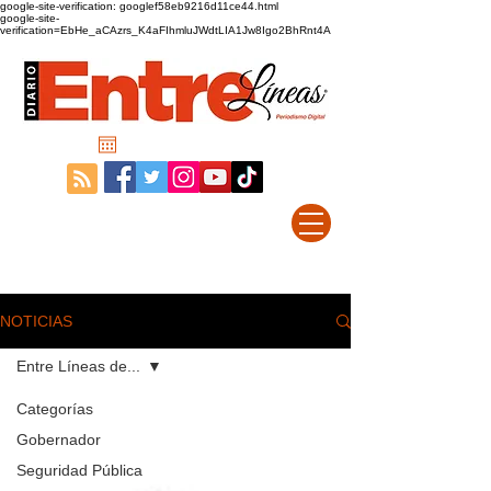
google-site-verification: googlef58eb9216d11ce44.html
google-site-
verification=EbHe_aCAzrs_K4aFIhmluJWdtLIA1Jw8Igo2BhRnt4A
NOTICIAS
Entre Líneas de...
Categorías
Gobernador
Seguridad Pública